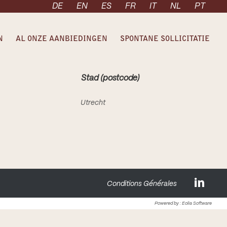
DE
EN
ES
FR
IT
NL
PT
N
AL ONZE AANBIEDINGEN
SPONTANE SOLLICITATIE
Stad (postcode)
Utrecht
Conditions Générales
Powered by :
Eolia Software