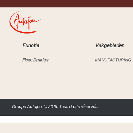
Skip to content
Functie
Vakgebieden
Flexo Drukker
MANUFACTURING
Groupe Autajon
© 2016. Tous droits réservés.